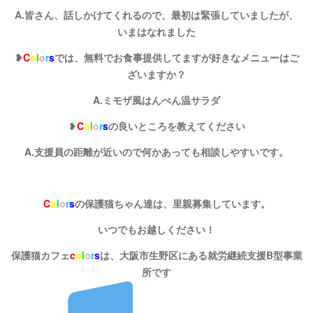
A.皆さん、話しかけてくれるので、最初は緊張していましたが、
いまはなれました
❥
C
o
l
o
r
s
では、無料でお食事提供してますが好きなメニューはご
ざいますか？
A.ミモザ風はんぺん温サラダ
❥
C
o
l
o
r
s
の良いところを教えてください
A.支援員の距離が近いので何かあっても相談しやすいです。
C
o
l
o
r
s
の保護猫ちゃん達は、里親募集しています。
いつでもお越しください！
保護猫カフェ
c
o
l
o
r
s
は、大阪市生野区にある就労継続支援B型事業
所です