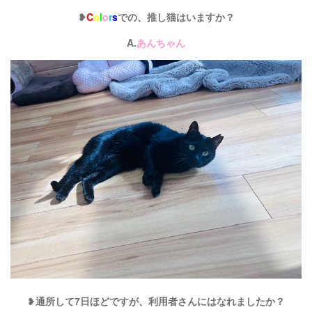
❥
C
o
l
o
r
s
での、推し猫はいますか？
A.
あんちゃん
❥
通所して7日ほどですが、利用者さんにはなれましたか？