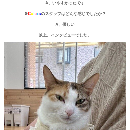
A、いやすかったです
❥
C
o
l
o
r
s
のスタッフはどんな感じでしたか？
A、優しい
以上、インタビューでした。