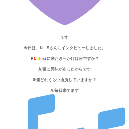
です
今日は、N．Sさんにインタビューしました。
❥
C
o
l
o
r
s
に来たきっかけは何ですか？
A.猫に興味があったからです
❥週どれくらい通所していますか？
A.毎日来てます