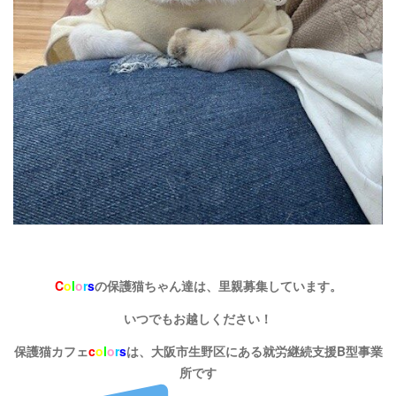
C
o
l
o
r
s
の保護猫ちゃん達は、里親募集しています。
いつでもお越しください！
保護猫カフェ
c
o
l
o
r
s
は、大阪市生野区にある就労継続支援B型事業
所です