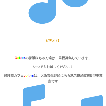
ビデオ (3)
C
o
l
o
r
s
の保護猫ちゃん達は、里親募集しています。
いつでもお越しください！
保護猫カフェ
c
o
l
o
r
s
は、大阪市生野区にある就労継続支援B型事業
所です