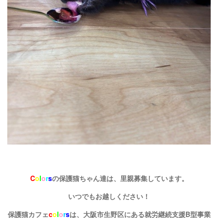
C
o
l
o
r
s
の保護猫ちゃん達は、里親募集しています。
いつでもお越しください！
保護猫カフェ
c
o
l
o
r
s
は、大阪市生野区にある就労継続支援B型事業