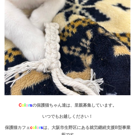
C
o
l
o
r
s
の保護猫ちゃん達は、里親募集しています。
いつでもお越しください！
保護猫カフェ
c
o
l
o
r
s
は、大阪市生野区にある就労継続支援B型事業
所です