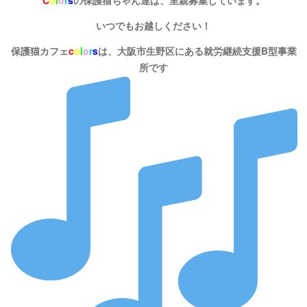
C
o
l
o
r
s
の保護猫ちゃん達は、里親募集しています。
いつでもお越しください！
保護猫カフェ
c
o
l
o
r
s
は、大阪市生野区にある就労継続支援B型事業
所です