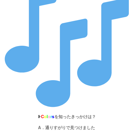
❥
C
o
l
o
r
s
を知ったきっかけは？
A．通りすがりで見つけました