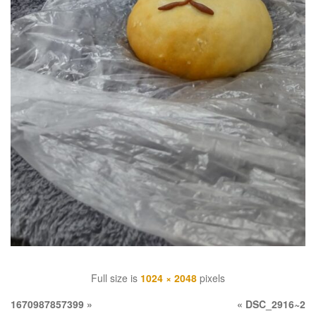
Full size is
1024 × 2048
pixels
1670987857399
»
«
DSC_2916~2