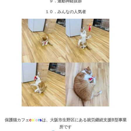
９．運動神経抜群
１０．みんなの人気者
保護猫カフェ
c
o
l
o
r
s
は、大阪市生野区にある就労継続支援B型事業
所です