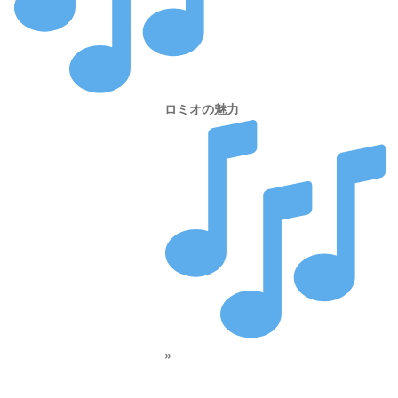
ロミオの魅力
»