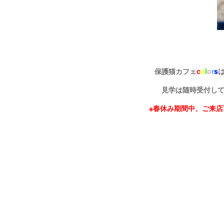
保護猫カフェ
c
o
l
o
r
s
見学は随時受付し
※春休み期間中、ご来