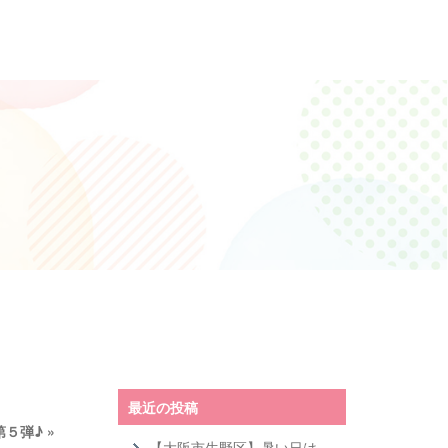
最近の投稿
第５弾♪
»
【大阪市生野区】暑い日は