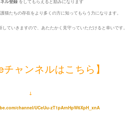
ンネル登録
をしてもらえると励みになります
保護猫たちの存在をより多くの方に知ってもらう力になります。
新していきますので、あたたかく見守っていただけると幸いです。
ubeチャンネルはこちら】
↓
tube.com/channel/UCeUu-zT1pArnHpW6XpH_xnA