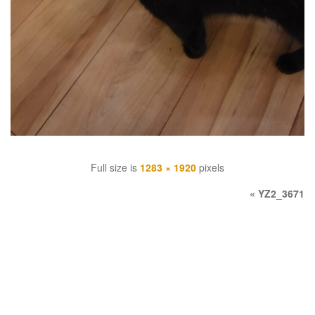
Full size is
1283 × 1920
pixels
«
YZ2_3671