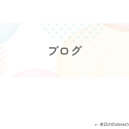
ブログ
←
本日のColors