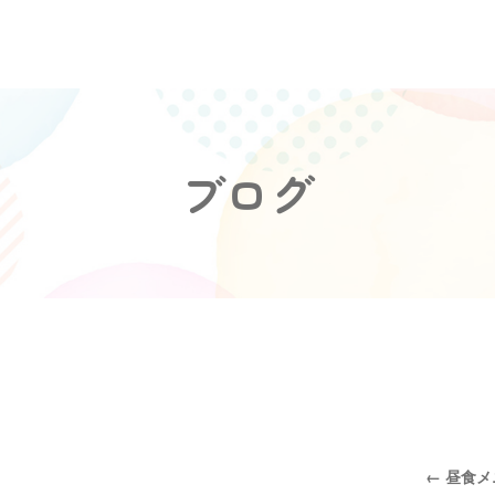
ブログ
←
昼食メ