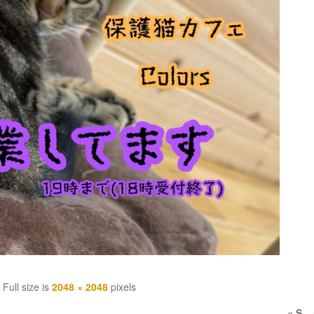
Full size is
2048 × 2048
pixels
«
S__