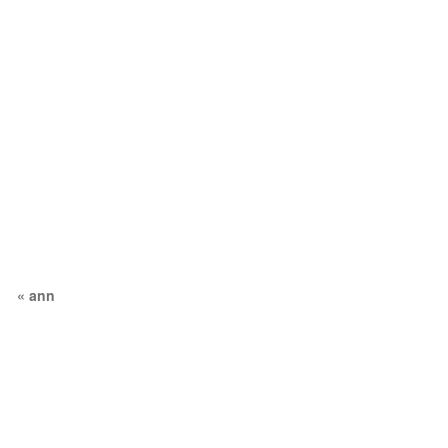
«
ann