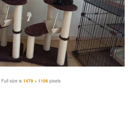
Full size is
1479 × 1106
pixels