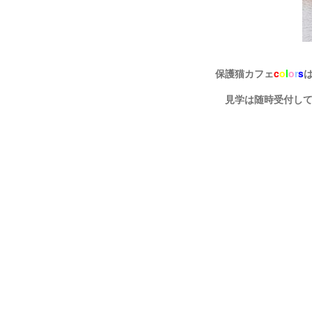
保護猫カフェ
c
o
l
o
r
s
見学は随時受付し