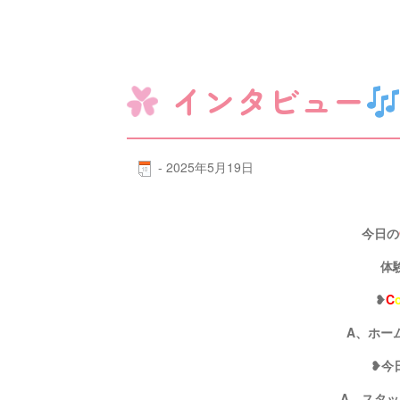
インタビュー
-
2025年5月19日
今日の
体
❥
C
A、ホー
❥今
A、スタ