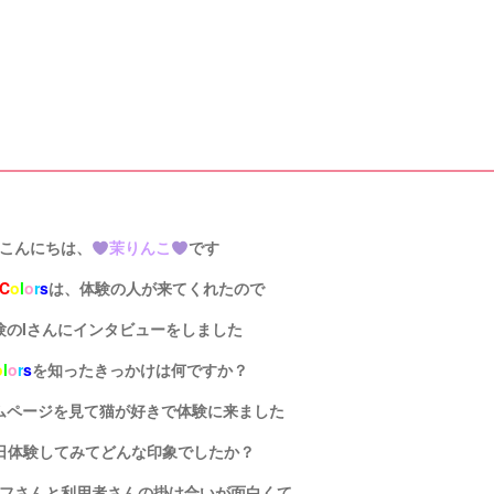
こんにちは、
茉りんこ
です
C
o
l
o
r
s
は、体験の人が来てくれたので
験のIさんにインタビューをしました
o
l
o
r
s
を知ったきっかけは何ですか？
ムページを見て猫が好きで体験に来ました
日体験してみてどんな印象でしたか？
ッフさんと利用者さんの掛け合いが面白くて