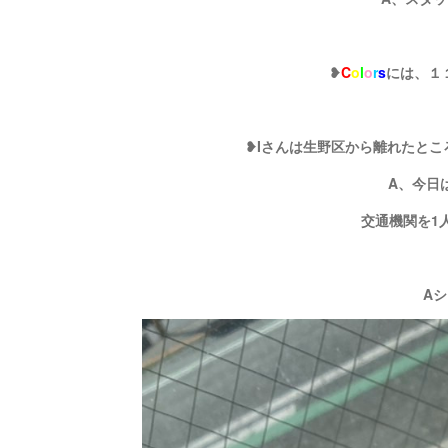
❥
C
o
l
o
r
s
には、１
❥Iさんは生野区から離れたと
A、今日
交通機関を1
A