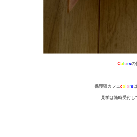
C
o
l
o
r
s
の
保護猫カフェ
c
o
l
o
r
s
見学は随時受付し