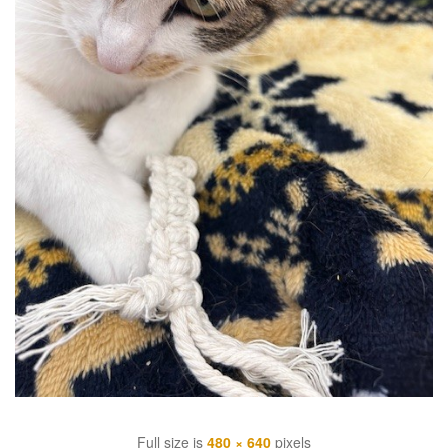
Full size is
480 × 640
pixels