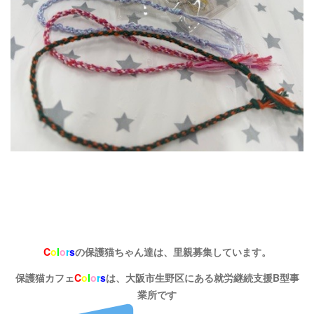
C
o
l
o
r
s
の保護猫ちゃん達は、里親募集しています。
保護猫カフェ
C
o
l
o
r
s
は、大阪市生野区にある就労継続支援B型事
業所です